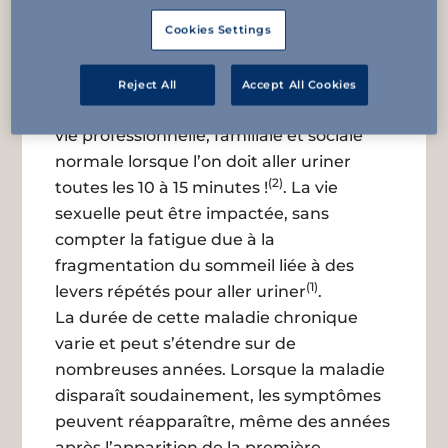
pouvant même conduire à des
(1)
dépressions
et parfois à l’arrêt de leur
Cookies Settings
(3)
vie professionnelle
. On comprend
aisément que, pour les cas les plus
Reject All
Accept All Cookies
critiques, il soit difficile de conserver une
vie professionnelle, familiale et sociale
normale lorsque l’on doit aller uriner
(2)
toutes les 10 à 15 minutes !
. La vie
sexuelle peut être impactée, sans
compter la fatigue due à la
fragmentation du sommeil liée à des
(1)
levers répétés pour aller uriner
.
La durée de cette maladie chronique
varie et peut s’étendre sur de
nombreuses années. Lorsque la maladie
disparaît soudainement, les symptômes
peuvent réapparaître, même des années
après l’apparition de la première