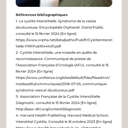
Références bibliographiques
1- La cystite interstitielle. Syndrome de la vessie
douloureuse. Encyclopédie Orphanet. Grand Public.
consulté le 15 février 2024 [En ligne]
https://www.orpha.net/data/patho/Pub/fr/CystiteIntersti
tielle-FRfrPub10441v01.pdf
2- Cystite interstitielle, une maladie en quête de
reconnaissance. Communiqué de presse de
l’Association Française d’Urologie (AFU). consulté le 15
février 2024 [En ligne]
https://www.urofrance.org/sites/default/files/fileadmin/
medias/afu/communiques/2018-07-05_communique-
syndrome-vesical-douloureux.pdf
3- Association Française de la Cystite Interstitielle.
Diagnostic. consulté le 15 février 2024 [En ligne]
http://asso-afci.org/content/diagnostic
4- Harvard Health Publishing. Harvard Medical School.
Interstitial Cystitis. Consulté le 16 octobre 2023 [En ligne]
https://www.health.harvard.edu/a_to_z/interstitial-