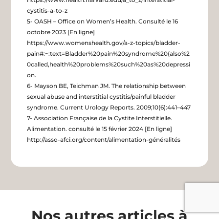
cystitis-a-to-z
5- OASH – Office on Women’s Health. Consulté le 16
octobre 2023 [En ligne]
https://www.womenshealth.gov/a-z-topics/bladder-
pain#:~:text=Bladder%20pain%20syndrome%20(also%2
0called,health%20problems%20such%20as%20depressi
on.
6- Mayson BE, Teichman JM. The relationship between
sexual abuse and interstitial cystitis/painful bladder
syndrome. Current Urology Reports. 2009;10(6):441–447
7- Association Française de la Cystite Interstitielle.
Alimentation. consulté le 15 février 2024 [En ligne]
http://asso-afci.org/content/alimentation-généralités
Nos autres articles à