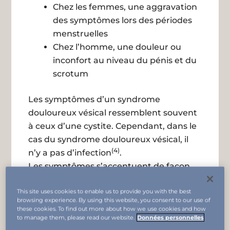
Chez les femmes, une aggravation
des symptômes lors des périodes
menstruelles
Chez l’homme, une douleur ou
inconfort au niveau du pénis et du
scrotum
Les symptômes d’un syndrome
douloureux vésical ressemblent souvent
à ceux d’une cystite. Cependant, dans le
cas du syndrome douloureux vésical, il
(4)
n’y a pas d’infection
.
Les symptômes s’accentuent de façon
progressive, avec des phases
(3)
This site uses cookies to enable us to provide you with the best
d’exacerbation et d’amélioration
. Très
browsing experience. By using this website, you consent to our use of
douloureuse, la maladie impacte
these cookies. To find out more about how we use cookies and how
to manage them, please read our website.
Données personnelles
fortement le quotidien des patients,