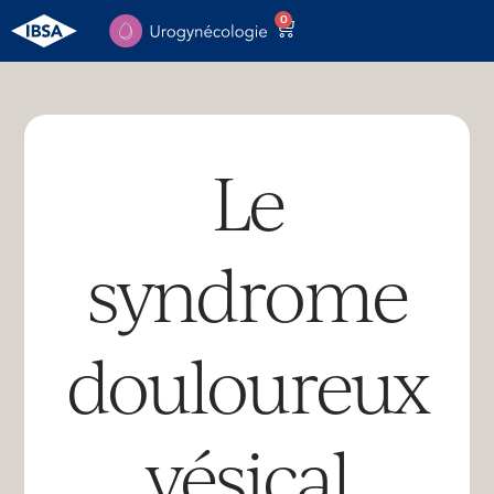
Aller
0
Panier
au
contenu
Le
syndrome
douloureux
vésical